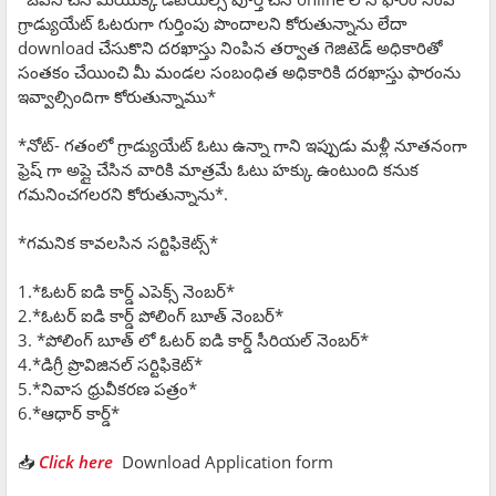
గ్రాడ్యుయేట్ ఓటరుగా గుర్తింపు పొందాలని కోరుతున్నాను లేదా
download చేసుకొని దరఖాస్తు నింపిన తర్వాత గెజిటెడ్ అధికారితో
సంతకం చేయించి మీ మండల సంబంధిత అధికారికి దరఖాస్తు ఫారంను
ఇవ్వాల్సిందిగా కోరుతున్నాము*
*నోట్- గతంలో గ్రాడ్యుయేట్ ఓటు ఉన్నా గాని ఇప్పుడు మళ్లీ నూతనంగా
ఫ్రెష్ గా అప్లై చేసిన వారికి మాత్రమే ఓటు హక్కు ఉంటుంది కనుక
గమనించగలరని కోరుతున్నాను*.
*గమనిక కావలసిన సర్టిఫికెట్స్*
1.*ఓటర్ ఐడి కార్డ్ ఎపెక్స్ నెంబర్*
2.*ఓటర్ ఐడి కార్డ్ పోలింగ్ బూత్ నెంబర్*
3. *పోలింగ్ బూత్ లో ఓటర్ ఐడి కార్డ్ సీరియల్ నెంబర్*
4.*డిగ్రీ ప్రొవిజినల్ సర్టిఫికెట్*
5.*నివాస ధ్రువీకరణ పత్రం*
6.*ఆధార్ కార్డ్*
📥
Click here
Download Application form