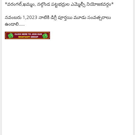
*వరంగల్,ఖమ్మం, నల్గొండ పట్టభద్రుల ఎమ్మెల్సీ నియోజకవర్గం*
నవంబరు 1,2023 నాటికి డిగ్రీ పూర్తయి మూడు సంవత్సరాలు
ఉండాలి.....