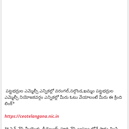
పట్టభద్రుల ఎమ్మెల్సీ ఎన్నికల్లో వరంగల్,నల్గొండ,ఖమ్మం పట్టభద్రుల
ఎమ్మెల్సీ నియోజకవర్గం ఎన్నికల్లో మీరు ఓటు వేయాలంటే మీరు ఈ క్రింది
లింక్*
https://ceotelangana.nic.in
*ఓపెన్ చేసి మీయొక్క డీటెయిల్స్ పూర్తి చేసి online లోనే ఫారం నింపి