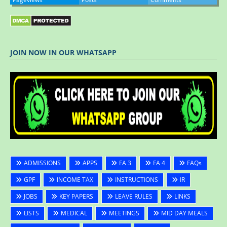
JOIN NOW IN OUR WHATSAPP
ADMISSIONS
APPS
FA 3
FA 4
FAQs
GPF
INCOME TAX
INSTRUCTIONS
IR
JOBS
KEY PAPERS
LEAVE RULES
LINKS
LISTS
MEDICAL
MEETINGS
MID DAY MEALS