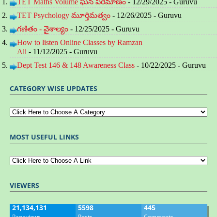
TET Maths Volume ఘన పరిమాణం
- 12/29/2025
- Guruvu
TET Psychology మూర్తిమత్వం
- 12/26/2025
- Guruvu
గణితం - వైశాల్యం
- 12/25/2025
- Guruvu
How to listen Online Classes by Ramzan
Ali
- 11/12/2025
- Guruvu
Dept Test 146 & 148 Awareness Class
- 10/22/2025
- Guruvu
CATEGORY WISE UPDATES
MOST USEFUL LINKS
VIEWERS
21,134,131
5598
445
Pageviews
Posts
Comments