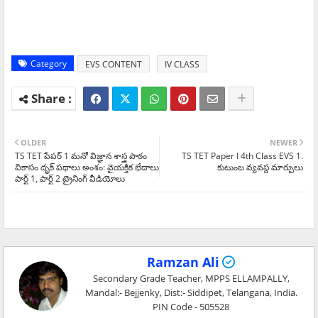
Category
EVS CONTENT
IV CLASS
OLDER
NEWER
TS TET పేపర్ 1 మనో విజ్ఞాన శాస్త్ర పాఠం
TS TET Paper I 4th Class EVS 1.
వికాసం దృక్ పథాలు అంశం: వైయక్తిక భేదాలు
కుటుంబ వ్యవస్థ మార్పులు
పార్ట్ 1, పార్ట్ 2 ట్రైనింగ్ వీడియోలు
Ramzan Ali
Secondary Grade Teacher, MPPS ELLAMPALLY,
Mandal:- Bejjenky, Dist:- Siddipet, Telangana, India.
PIN Code - 505528