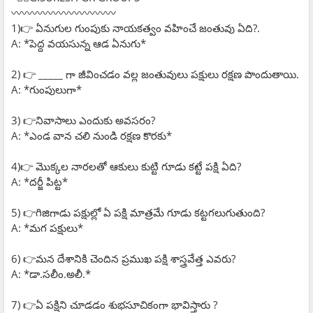
〰️〰️〰️〰️〰️〰️〰️〰️〰️〰️
1)👉 ఏనుగుల గుంపుకు నాయకత్వం వహించే జంతువు ఏది?.
A: *పెద్ద వయసున్న ఆడ ఏనుగు*
2) 👉 _____ గా జీవించడం వల్ల జంతువులు పక్షులు రక్షణ పొందుతాయి.
A: *గుంపులుగా*
3) 👉నివాసాలు ఎందుకు అవసరం?
A: *ఎండ వాన చలి నుండి రక్షణ కొరకు*
4)👉 మొక్కల నారలతో ఆకులు కుట్టి గూడు కట్టే పక్షి ఏది?
A: *దర్జీ పిట్ట*
5) 👉గిజిగాడు పక్షుల్లో ఏ పక్షి మాత్రమే గూడు కట్టగలుగుతుంది?
A: *మగ పక్షులు*
6) 👉మన దేశానికి చెందిన ప్రముఖ పక్షి శాస్త్రవేత్త ఎవరు?
A: *డా.సలీం.అలీ.*
7) 👉ఏ పక్షిని చూడడం శుభసూచికంగా భావిస్తారు ?