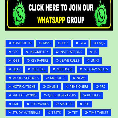
ADMISSIONS
APPS
FA 3
FA 4
FAQs
GPF
INCOME TAX
INSTRUCTIONS
IR
JOBS
KEY PAPERS
LEAVE RULES
LINKS
LISTS
MEDICAL
MEETINGS
MID DAY MEALS
MODEL SCHOOLS
MODULES
NEWS
NOTIFICATIONS
ONLINE
PENSIONERS
PRC
PROJECT WORKS
QUESTION PAPERS
RESULTS
SMC
SOFTWARES
SPOUSE
SSC
STUDY MATERIALS
TESTS
TET
TIME TABLES