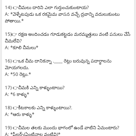
14) 👉చీమలు దారిని ఎలా గుర్తుంచుకుంటాయ?
A: *వెళ్ళేటపుడు ఒక రకమైమ వాసన వచ్చే ద్రవాన్ని వదులుకుంటు
పోతాయి.*
15)👉 రక్షణ అందించడం గూడుకట్టడం మరమ్మత్తులు వంటి పనులు చేసే
చీమలేవి?
A: *కూలి చీమలు*
16) 👉ఒక చీమ దానికన్నా .____ రెట్లు బరువున్న పదార్థాలను
మోయగలదు.
A: *50 రెట్లు.*
17) 👉చీమకి ఎన్ని కాళ్ళుంటాయి?
A: *6 కాళ్ళు*
18) 👉కీటకాలకు ఎన్ని కాళ్ళుంటాయి?.
A: *ఆరు కాళ్ళు*
19) 👉చీమల తలకు ముందు భాగంలో ఉండే వాటిని ఏమంటారు?
A: *ఫీలర్స్(ఏంటినాల వంటివి)*