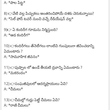
A: *పాల పిట్ట*
8) 👉వేటి వల్ల పిచ్చుకలు అంతరించిపోయే దశకు చెరుకున్నాయి?
A: *సెల్ ఫోన్ టవర్ నుంచి వచ్చే రేడియేషన్ వల్ల*
9)👉 ఏ కందిరీగ గూడును నిర్మిస్తుంది?
A: *ఆడ కందిరీగ*
10) 👉కందిరీగలు తేనెటీగలు లాంటివి గుంపులుగా జీవించడాన్ని
ఏమంటారు ?
A: *సామూహిక జీవనం*
11) 👉పుష్పాల లో ఉండే తీయటి ద్రవాన్ని ఏమంటారు ?
A: *మకరందం*
12) 👉సంఘజీవులలో ఆదర్శప్రాయులు ఏవి?
A: *చీమలు*
13) 👉చీమల్లో గుడ్లు పెట్టే చీమలు ఏవి?
A: *రాణి చీమలు*