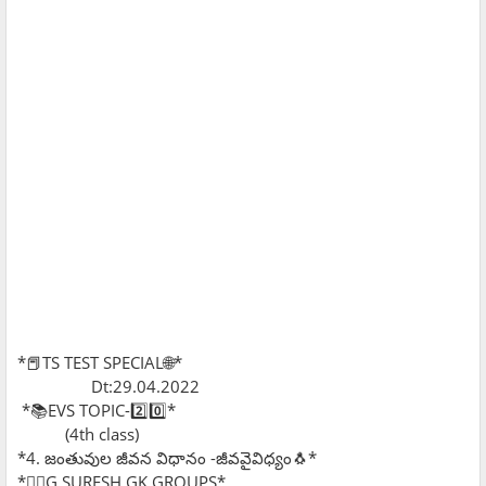
*📕TS TEST SPECIAL🌐*
Dt:29.04.2022
*📚EVS TOPIC-2️⃣0️⃣*
(4th class)
*4. జంతువుల జీవన విధానం -జీవవైవిధ్యం🐧*
*✍🏻G.SURESH GK GROUPS*