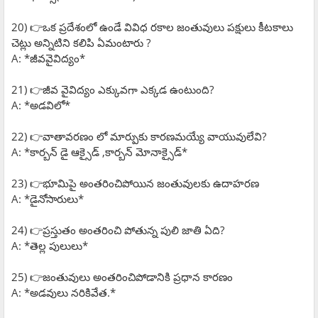
20) 👉ఒక ప్రదేశంలో ఉండే వివిధ రకాల జంతువులు పక్షులు కీటకాలు
చెట్లు అన్నిటిని కలిపి ఏమంటారు ?
A: *జీవవైవిద్యం*
21) 👉జీవ వైవిద్యం ఎక్కువగా ఎక్కడ ఉంటుంది?
A: *అడవిలో*
22) 👉వాతావరణం లో మార్పుకు కారణమయ్యే వాయువులేవి?
A: *కార్బన్ డై ఆక్సైడ్ ,కార్బన్ మోనాక్సైడ్*
23) 👉భూమిపై అంతరించిపోయిన జంతువులకు ఉదాహరణ
A: *డైనోసారులు*
24) 👉ప్రస్తుతం అంతరించి పోతున్న పులి జాతి ఏది?
A: *తెల్ల పులులు*
25) 👉జంతువులు అంతరించిపోడానికి ప్రధాన కారణం
A: *అడవులు నరికివేత.*