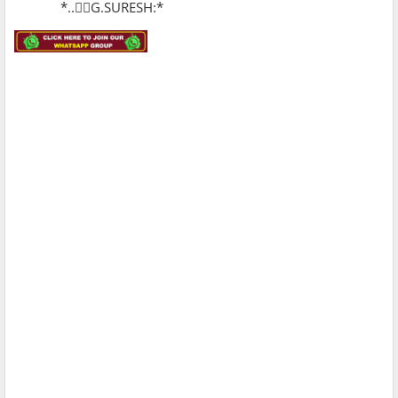
*..✍🏻G.SURESH:*