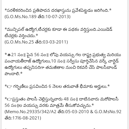
*సరళీకరరించిన ప్రతిపాదన దరఖాస్తును ప్రవేశపెట్టడం జరిగింది.*
(G.O.Ms.No.189 తేది:10-07-2013)
*మున్సిపల్ ఉద్యోగ,టీచర్లకు కూడా ఈ పథకం వర్తిస్తుంది.ఎయిడెడ్
టీచర్లకు వర్తించదు.*
(G.O.Ms.No.25 తేది:03-03-2011)
*🔥21 సం॥ పైన 56 సం॥ లోపు వయస్సు గల రాష్ట్ర ప్రభుత్వ మరియు
పంచాయతీరాజ్ ఉద్యోగులు,10 సం॥ సర్వీసు పూర్తిచేసిన వర్క్ చార్టెడ్
ఉద్యోగులు తప్పనిసరిగా తమజీతాల నుంచి రికవరీ చేసి పాలసీబాండ్
పొందాలి.*
*👉 గర్భిణీలు ప్రసవించిన 6 నెలల తరువాతే భీమాకు అర్హులు.*
*👉ప్రస్తుతం పాలసీ చెల్లిస్తున్నవారు 48 సం॥ దాటినవారు మరోపాలసీ
56 సం॥ల వయస్సు వరకు మాత్రమే తీసుకోవచ్చును.*
(Memo.No.29335/342/A2 తేది:05-03-2010 & G.O.MsNo.92
తేది:17l6-08-2021)