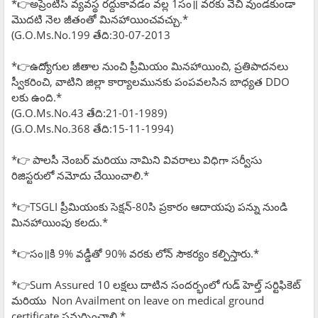
*👉అప్రెంటీస్ వ్యవస్థ రద్దుకావడం వల్ల 1సం॥ వరకు వేచి వుండకుండా
మొదటి నెల జీతంతో మినహాయించవచ్చు.*
(G.O.Ms.No.199 తేది:30-07-2013
*👉ఉద్యోగుల జీతాల నుంచి ప్రీమియం మినహాయించి, ప్రతిపాదనలు
స్వీకరించి, వాటిని జిల్లా కార్యాలమునకు పంపవలసిన బాధ్యత DDO
లకు ఉంది.*
(G.O.Ms.No.43 తేది:21-01-1989)
(G.O.Ms.No.368 తేది:15-11-1994)
*👉 పాలసీ నెంబర్ మరియు నామిని వివరాలు విధిగా సర్వీసు
రిజిస్టరులో నమోదు చేయించాలి.*
*👉TSGLI ప్రీమియంకు సెక్షన్-80సి ప్రకారం ఆదాయపు పన్ను నుండి
మినహాయింపు కలదు.*
*👉సం॥కి 9% వడ్డీతో 90% వరకు లోన్ సౌకర్యం కల్పిస్తారు.*
*👉Sum Assured 10 లక్షలు దాటిన సందర్భంలో గుడ్ హెల్త్ సర్టిఫికెట్
మరియు Non Availment on leave on medical ground
certificate సమర్పించాలి.*