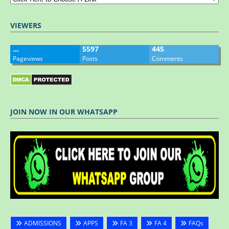
VIEWERS
…
5597
445
Pageviews
Posts
Comments
JOIN NOW IN OUR WHATSAPP
ADMISSIONS
APPS
FA 3
FA 4
FAQs