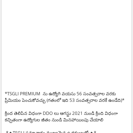
*TSGLI PREMIUM ను ఉద్యోగి వయసు 56 సంవత్సరాల వరకు
ప్రీమియం పెంచుకోవచ్చు (గతంలో ఇది 53 సంవత్సరాల వరకే ఉండేది)*
క్రింద తెలిపిన విధంగా DDO లు ఆగస్టు 2021 నుండి క్రింది విధంగా
కచ్చితంగా ఉద్యోగుల జీతం నుండి మినహాయింపు చేయాలి
*🔥TSGLI సమాచారం ముఖ్యమైన ఉత్తర్వులతో:🔥*